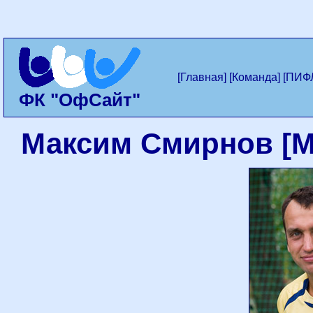
[Главная]
[Команда]
[ПИФ
ФК "ОфСайт"
Максим Смирнов [M